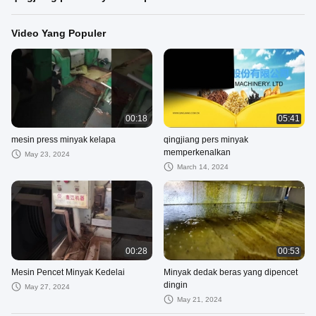
Video Yang Populer
00:18
05:41
mesin press minyak kelapa
qingjiang pers minyak
memperkenalkan
May 23, 2024
March 14, 2024
00:28
00:53
Mesin Pencet Minyak Kedelai
Minyak dedak beras yang dipencet
dingin
May 27, 2024
May 21, 2024