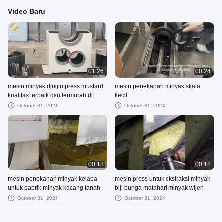
Video Baru
01:26
00:24
mesin minyak dingin press mustard
mesin penekanan minyak skala
kualitas terbaik dan termurah di
kecil
harga india
October 31, 2024
October 31, 2024
00:18
00:12
mesin penekanan minyak kelapa
mesin press untuk ekstraksi minyak
untuk pabrik minyak kacang tanah
biji bunga matahari minyak wijen
October 31, 2024
October 31, 2024