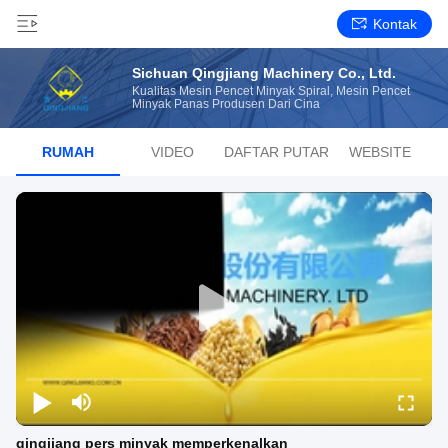
Kontak
Sichuan Qingjiang Machinery Co., Ltd.
Kualitas Mesin Pencet Minyak Spiral, Mesin Pencet
Minyak Panas Produsen Dari Cina
RUMAH
VIDEO
DAFTAR PUTAR
WEBSITE
qingjiang pers minyak memperkenalkan